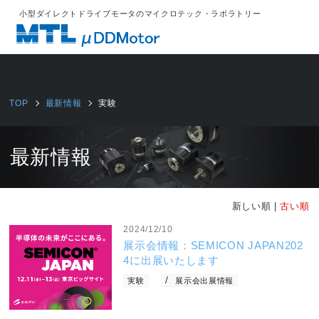
%{FACEBOOKSCRIPT}%
小型ダイレクトドライブモータのマイクロテック・ラボラトリー
TOP
最新情報
実験
最新情報
新しい順 |
古い順
2024/12/10
展示会情報：SEMICON JAPAN202
4に出展いたします
実験
展示会出展情報