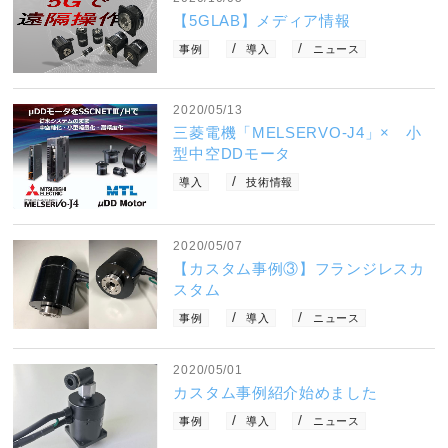
【5GLAB】メディア情報
事例
導入
ニュース
2020/05/13
三菱電機「MELSERVO-J4」× 小
型中空DDモータ
導入
技術情報
2020/05/07
【カスタム事例③】フランジレスカ
スタム
事例
導入
ニュース
2020/05/01
カスタム事例紹介始めました
事例
導入
ニュース