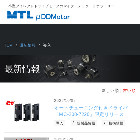
%{FACEBOOKSCRIPT}%
小型ダイレクトドライブモータのマイクロテック・ラボラトリー
TOP
最新情報
導入
最新情報
新しい順 |
古い順
2022/10/02
オートチューニング付きドライバ
「MC-200-7220」限定リリース
導入
新製品情報
技術情報
2020/10/05