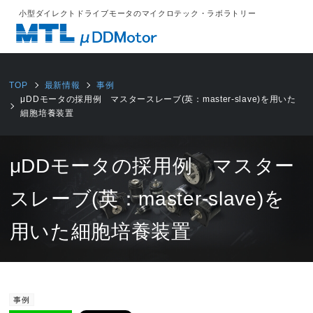
小型ダイレクトドライブモータのマイクロテック・ラボラトリー
TOP
最新情報
事例
μDDモータの採用例 マスタースレーブ(英：master-slave)を用いた
細胞培養装置
μDDモータの採用例 マスター
スレーブ(英：master-slave)を
用いた細胞培養装置
2019/07/25
事例